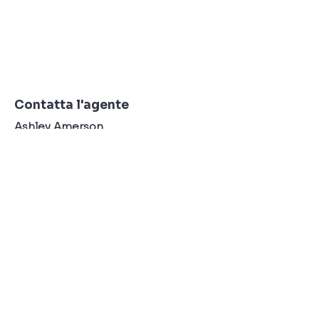
Contatta l'agente
Ashley Amerson
Numero di
telefono:
123-
456-7890
PER CONTATTARE IL NOSTRO TEAM DI NOLEGGIO O
VENDITA
PER FAVORE CHIAMACI O SCRIVICI UN'E-MAIL: