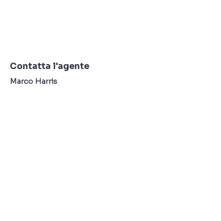
Contatta l'agente
Marco Harris
Numero di
telefono:
123-
456-7890
PER CONTATTARE IL NOSTRO TEAM DI NOLEGGIO O
VENDITA
PER FAVORE CHIAMACI O SCRIVICI UN'E-MAIL: